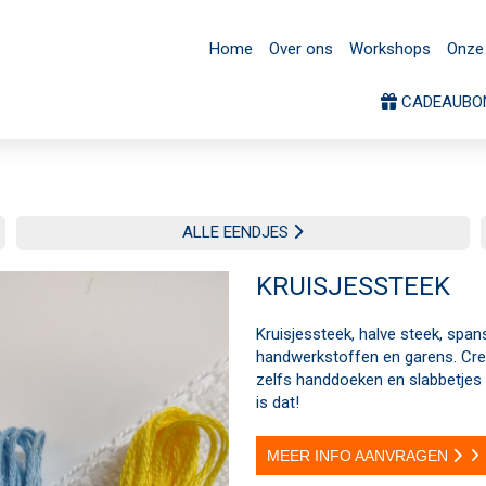
CADEAUBONNEN
Home
Over ons
Workshops
Onze 
CADEAUBO
ALLE EENDJES
KRUISJESSTEEK
Kruisjessteek, halve steek, span
handwerkstoffen en garens. Creëe
zelfs handdoeken en slabbetje
is dat!
MEER INFO AANVRAGEN