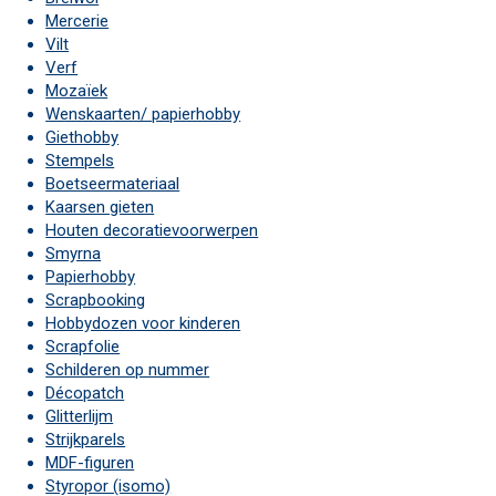
Mercerie
Vilt
Verf
Mozaïek
Wenskaarten/ papierhobby
Giethobby
Stempels
Boetseermateriaal
Kaarsen gieten
Houten decoratievoorwerpen
Smyrna
Papierhobby
Scrapbooking
Hobbydozen voor kinderen
Scrapfolie
Schilderen op nummer
Décopatch
Glitterlijm
Strijkparels
MDF-figuren
Styropor (isomo)