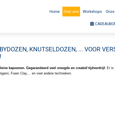
CADEAUBONNEN
Home
Over ons
Workshops
Onze 
CADEAUBO
BYDOZEN, KNUTSELDOZEN, ... VOOR VE
!
 kleine kapoenen. Gegarandeerd
veel vreugde en creatief tijdverdrijf.
Er is 
origami, Foam Clay,... en veel andere technieken.