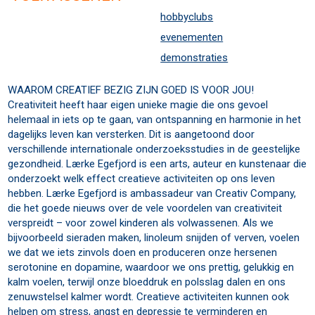
hobbyclubs
evenementen
demonstraties
WAAROM CREATIEF BEZIG ZIJN GOED IS VOOR JOU!
Creativiteit heeft haar eigen unieke magie die ons gevoel
helemaal in iets op te gaan, van ontspanning en harmonie in het
dagelijks leven kan versterken. Dit is aangetoond door
verschillende internationale onderzoeksstudies in de geestelijke
gezondheid. Lærke Egefjord is een arts, auteur en kunstenaar die
onderzoekt welk effect creatieve activiteiten op ons leven
hebben. Lærke Egefjord is ambassadeur van Creativ Company,
die het goede nieuws over de vele voordelen van creativiteit
verspreidt – voor zowel kinderen als volwassenen. Als we
bijvoorbeeld sieraden maken, linoleum snijden of verven, voelen
we dat we iets zinvols doen en produceren onze hersenen
serotonine en dopamine, waardoor we ons prettig, gelukkig en
kalm voelen, terwijl onze bloeddruk en polsslag dalen en ons
zenuwstelsel kalmer wordt. Creatieve activiteiten kunnen ook
helpen om stress, angst en depressie te verminderen en