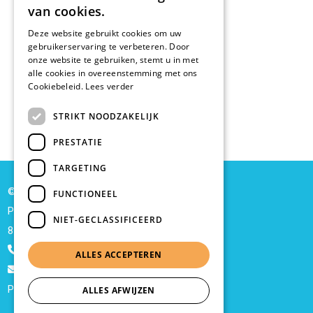
van cookies.
Deze website gebruikt cookies om uw
gebruikerservaring te verbeteren. Door
onze website te gebruiken, stemt u in met
alle cookies in overeenstemming met ons
Cookiebeleid.
Lees verder
STRIKT NOODZAKELIJK
PRESTATIE
TARGETING
© Tiny's hobby
FUNCTIONEEL
Passionistenlaan 3
NIET-GECLASSIFICEERD
8500 Kortrijk
+32 56/21.45.16
ALLES ACCEPTEREN
info@tinyshobby.be
Privacy
ALLES AFWIJZEN