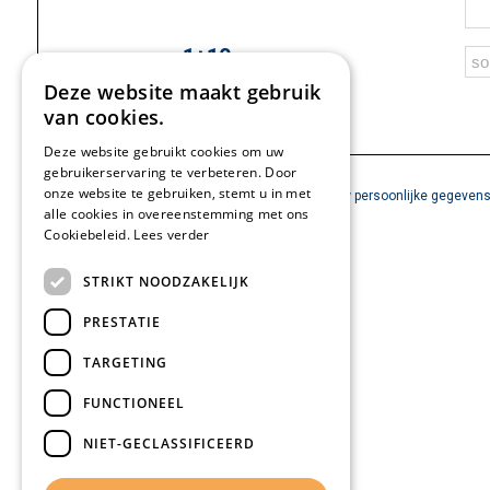
1+10 =
Spam verificatie:
Deze website maakt gebruik
van cookies.
Deze website gebruikt cookies om uw
gebruikerservaring te verbeteren. Door
onze website te gebruiken, stemt u in met
U kan na het versturen te allen tijde via
deze link
uw persoonlijke gegevens 
alle cookies in overeenstemming met ons
Cookiebeleid.
Lees verder
STRIKT NOODZAKELIJK
PRESTATIE
TARGETING
FUNCTIONEEL
NIET-GECLASSIFICEERD